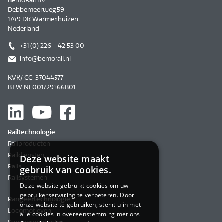
BemoRail BV
Debbemeerweg 59
1749 DK Warmenhuizen
Nederland
+31 (0) 226 – 42 53 00
info@bemorail.nl
KVK/ CC: 37044577
BTW NL001729366B01
Railtechnologie
Railproducten
Raildiensten
Deze website maakt
Rails
gebruik van cookies.
Railsystemen
Deze website gebruikt cookies om uw
gebruikerservaring te verbeteren. Door
Rangeertechnologie
onze website te gebruiken, stemt u in met
Locomotieven
alle cookies in overeenstemming met ons
Rangeerproducten