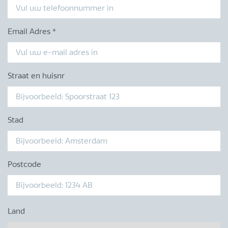
Email Adres
*
Straat en huisnr
Stad
Postcode
Land