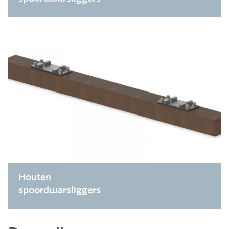
Houten
spoordwarsliggers