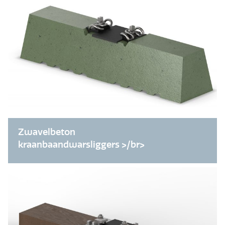
Zwavelbeton
kraanbaandwarsliggers >/br>