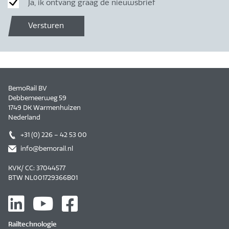
Ja, ik ontvang graag de nieuwsbrief
Versturen
BemoRail BV
Debbemeerweg 59
1749 DK Warmenhuizen
Nederland
+31 (0) 226 – 42 53 00
info@bemorail.nl
KVK/ CC: 37044577
BTW NL001729366B01
Railtechnologie