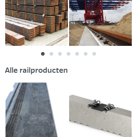
Rph 1/210
345/285/127x210x15/13
2x36,3
diagonaal
Rph 1/210 FVZ
345/285/127x210x15/13
4x26,0
Sto rugplaten
345/350/127x410x15/13
8x26,0
Sph 1(a)
Rph 6/160
370/310/152x160x15/13
4x26,0
Rph 6/210
370/310/152x210x15/13
4x26,0
Alle railproducten
Sto rugplaten
370/350/152x420x15/13
8x26,0
SZ 60
Rph 11 u
664/554x160
4x26,0
Rph 13 u
690/570x160
4x26,0
Rpo 5
345/285/127x160x15/13
4x26,0
(vergelijkbaar)
Rus 66a
110/115x90x15
geen