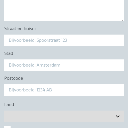
Straat en huisnr
Stad
Postcode
Land