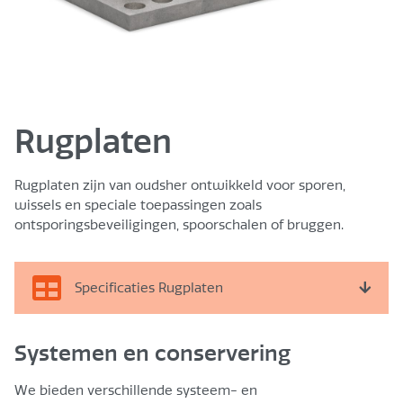
Rugplaten
Rugplaten zijn van oudsher ontwikkeld voor sporen,
wissels en speciale toepassingen zoals
ontsporingsbeveiligingen, spoorschalen of bruggen.
Specificaties Rugplaten
Systemen en conservering
TYPE
AFMETING
PERFORATIE
We bieden verschillende systeem- en
PS 60/160
375/310/152x16
4x26,0