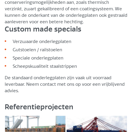
conserveringsmogelijkheden aan, zoals thermisch
Rp PT/180/2
400/340/183x110x15
2x26,0
verzinkt, zwart gekalibreerd of een coatingsysteem. We
kunnen de onderkant van de onderlegplaten ook gestraald
aanleveren voor een betere hechting.
Rp PT/180/4
400/340/183x160x15
4x26,0
Custom made specials
Rpb 1/110
345/285/127x110
2x26,0
Verzwaarde onderlegplaten
Gutstoelen / railstoelen
Rpb 1/160
345/285/127x160
4x26,0
Speciale onderlegplaten
Scheepskwaliteit staalstrippen
Rph 1/150
345/285/127/150x15/13
4x26,0
De standaard onderlegplaten zijn vaak uit voorraad
leverbaar. Neem contact met ons op voor een vrijblijvend
Rph 1/160
345/285/127/160x15/13
4x26,0
advies.
Rp 01/01/160
345/285/127/160x15/13
4x26,0
Referentieprojecten
Rph 1/210
345/285/127x210x15/13
4x26,0