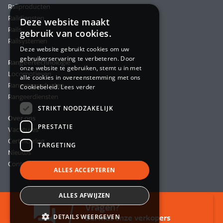
Railproducten
Raildiensten
Deze website maakt
Rails
gebruik van cookies.
Railsystemen
Deze website gebruikt cookies om uw
gebruikerservaring te verbeteren. Door
Rangeertechnologie
onze website te gebruiken, stemt u in met
Locomotieven
alle cookies in overeenstemming met ons
Rangeerproducten
Cookiebeleid.
Lees verder
Rangeerdiensten
STRIKT NOODZAKELIJK
Over ons
PRESTATIE
Vacatures
Certificering
TARGETING
Nieuws
Contact
ALLES ACCEPTEREN
ALLES AFWIJZEN
Vragen?
© 2026 BemoRail B.V.
DETAILS WEERGEVEN
Bel met onze verkopers