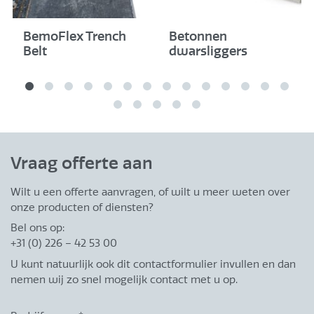
afgeronde
hoeken
BemoFlex Trench
Betonnen
Rus 108a
110/115x60x15
geen
Belt
dwarsliggers
afgeronde
hoeken
Rus 26a
110/115x235x15
geen
afgeronde
hoeken
Vraag offerte aan
Wilt u een offerte aanvragen, of wilt u meer weten over
onze producten of diensten?
Bel ons op:
+31 (0) 226 – 42 53 00
U kunt natuurlijk ook dit contactformulier invullen en dan
nemen wij zo snel mogelijk contact met u op.