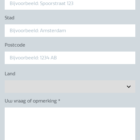
Stad
Postcode
Land
Uw vraag of opmerking
*