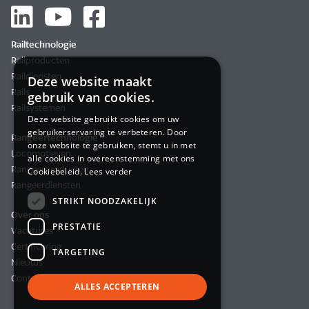
Railtechnologie
Railproducten
Raildiensten
Deze website maakt
Rails
gebruik van cookies.
Railsystemen
Deze website gebruikt cookies om uw
gebruikerservaring te verbeteren. Door
Rangeertechnologie
onze website te gebruiken, stemt u in met
Locomotieven
alle cookies in overeenstemming met ons
Rangeerproducten
Cookiebeleid.
Lees verder
Rangeerdiensten
STRIKT NOODZAKELIJK
Over ons
PRESTATIE
Vacatures
Certificering
TARGETING
Nieuws
Contact
ALLES ACCEPTEREN