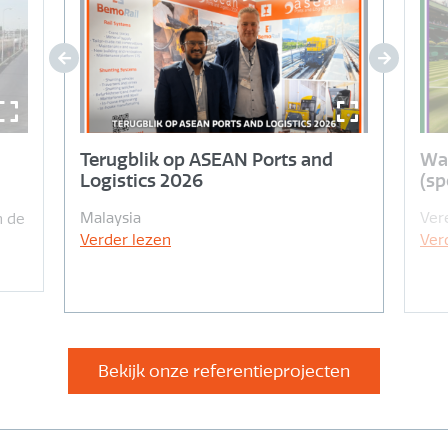
Terugblik op ASEAN Ports and
Wat
Logistics 2026
(sp
Malaysia
Ver
n
de
Verder lezen
Ver
Bekijk onze referentieprojecten