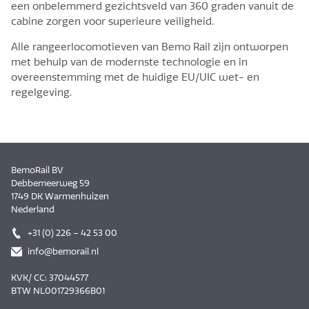
een onbelemmerd gezichtsveld van 360 graden vanuit de
cabine zorgen voor superieure veiligheid.
Alle rangeerlocomotieven van Bemo Rail zijn ontworpen
met behulp van de modernste technologie en in
overeenstemming met de huidige EU/UIC wet- en
regelgeving.
BemoRail BV
Debbemeerweg 59
1749 DK Warmenhuizen
Nederland
+31 (0) 226 – 42 53 00
info@bemorail.nl
KVK/ CC: 37044577
BTW NL001729366B01