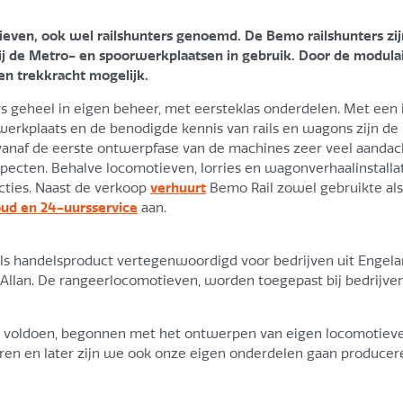
ieven, ook wel railshunters genoemd. De Bemo railshunters zi
bij de Metro- en spoorwerkplaatsen in gebruik. Door de modula
 en trekkracht mogelijk.
s geheel in eigen beheer, met eersteklas onderdelen. Met een 
werkplaats en de benodigde kennis van rails en wagons zijn de
 vanaf de eerste ontwerpfase van de machines zeer veel aandac
pecten. Behalve locomotieven, lorries en wagonverhaalinstalla
cties. Naast de verkoop
verhuurt
Bemo Rail zowel gebruikte als
ud en 24-uursservice
aan.
ls handelsproduct vertegenwoordigd voor bedrijven uit Engel
 Allan. De rangeerlocomotieven, worden toegepast bij bedrijven
te voldoen, begonnen met het ontwerpen van eigen locomotieve
ren en later zijn we ook onze eigen onderdelen gaan producer