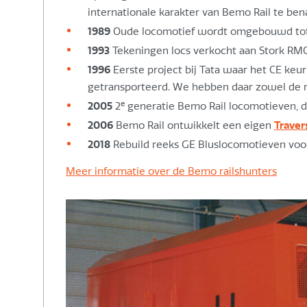
internationale karakter van Bemo Rail te be
1989
Oude locomotief wordt omgebouwd tot c
1993
Tekeningen locs verkocht aan Stork RM
1996
Eerste project bij Tata waar het CE keur
getransporteerd. We hebben daar zowel de rai
e
2005
2
generatie Bemo Rail locomotieven, d
2006
Bemo Rail ontwikkelt een eigen
Traver
2018
Rebuild reeks GE Bluslocomotieven voor
Meer informatie over de Bemo railshunters