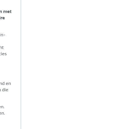
jn met
ire
in-
ht
ties
and en
 die
n.
en.