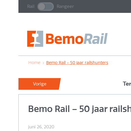
Rail
Rangeer
Home
›
Bemo Rail – 50 jaar railshunters
Te
Vorige
Bemo Rail – 50 jaar rails
juni 26, 2020