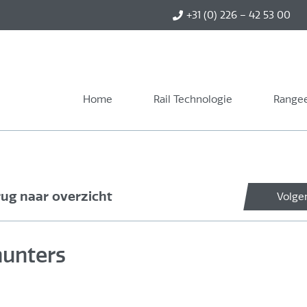
+31 (0) 226 – 42 53 00
Home
Rail Technologie
Rangee
rug naar overzicht
Volge
hunters