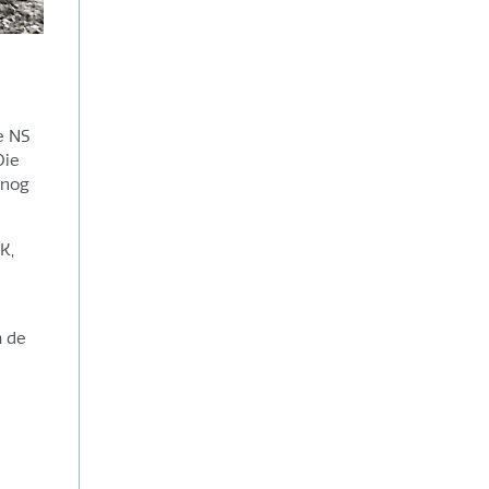
e NS
Die
 nog
K,
m de