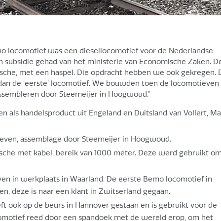
o locomotief was een diesellocomotief voor de Nederlandse
 subsidie gehad van het ministerie van Economische Zaken. D
ische, met een haspel. Die opdracht hebben we ook gekregen. 
 dan de ‘eerste’ locomotief. We bouwden toen de locomotieven
assembleren door Steemeijer in Hoogwoud.”
als handelsproduct uit Engeland en Duitsland van Vollert, Ma
ven, assemblage door Steemeijer in Hoogwoud.
ische met kabel, bereik van 1000 meter. Deze werd gebruikt o
n in werkplaats in Waarland. De eerste Bemo locomotief in
, deze is naar een klant in Zwitserland gegaan.
t ook op de beurs in Hannover gestaan en is gebruikt voor de
comotief reed door een spandoek met de wereld erop, om het