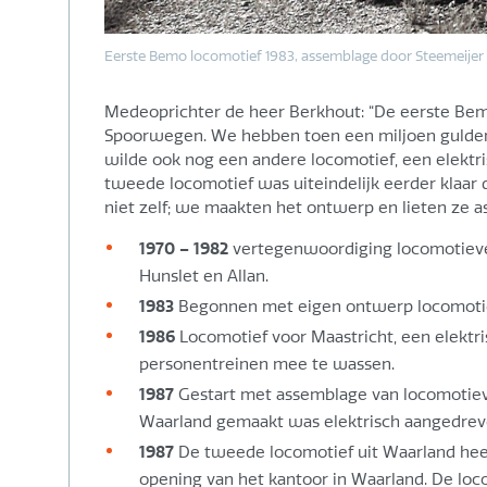
Eerste Bemo locomotief 1983, assemblage door Steemeijer
Medeoprichter de heer Berkhout: “De eerste Bem
Spoorwegen. We hebben toen een miljoen gulden
wilde ook nog een andere locomotief, een elektr
tweede locomotief was uiteindelijk eerder klaar
niet zelf; we maakten het ontwerp en lieten ze 
1970 – 1982
vertegenwoordiging locomotieven 
Hunslet en Allan.
1983
Begonnen met eigen ontwerp locomotie
1986
Locomotief voor Maastricht, een elektr
personentreinen mee te wassen.
1987
Gestart met assemblage van locomotieve
Waarland gemaakt was elektrisch aangedreven
1987
De tweede locomotief uit Waarland heef
opening van het kantoor in Waarland. De lo