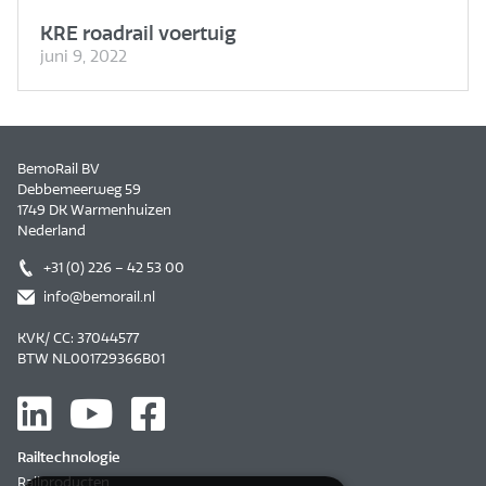
KRE road­rail voertuig
juni 9, 2022
BemoRail BV
Debbemeerweg 59
1749 DK Warmenhuizen
Nederland
+31 (0) 226 – 42 53 00
info@bemorail.nl
KVK/ CC: 37044577
BTW NL001729366B01
Railtechnologie
Railproducten