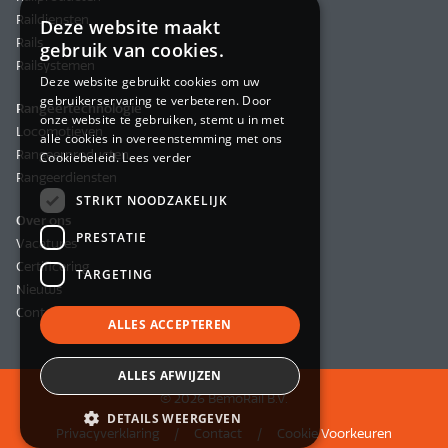
Raildiensten
Deze website maakt
Rails
gebruik van cookies.
Railsystemen
Deze website gebruikt cookies om uw
gebruikerservaring te verbeteren. Door
Rangeertechnologie
onze website te gebruiken, stemt u in met
Locomotieven
alle cookies in overeenstemming met ons
Rangeerproducten
Cookiebeleid.
Lees verder
Rangeerdiensten
STRIKT NOODZAKELIJK
Over ons
PRESTATIE
Vacatures
Certificering
TARGETING
Nieuws
Contact
ALLES ACCEPTEREN
ALLES AFWIJZEN
© 2026 BemoRail B.V.
DETAILS WEERGEVEN
Privacyverklaring
Contact
Cookie Voorkeuren