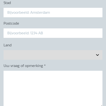
Stad
Postcode
Land
Uw vraag of opmerking
*