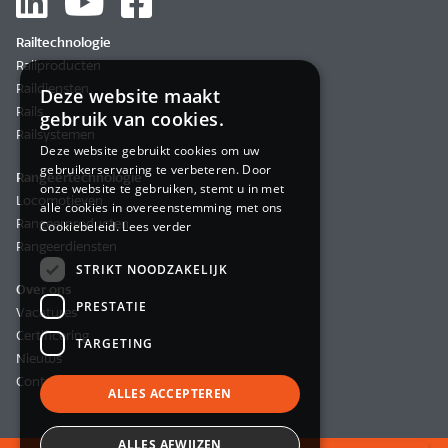
Railtechnologie
Railproducten
Raildiensten
Deze website maakt
Rails
gebruik van cookies.
Railsystemen
Deze website gebruikt cookies om uw
gebruikerservaring te verbeteren. Door
Rangeertechnologie
onze website te gebruiken, stemt u in met
Locomotieven
alle cookies in overeenstemming met ons
Rangeerproducten
Cookiebeleid.
Lees verder
Rangeerdiensten
STRIKT NOODZAKELIJK
Over ons
PRESTATIE
Vacatures
Certificering
TARGETING
Nieuws
Contact
ALLES ACCEPTEREN
ALLES AFWIJZEN