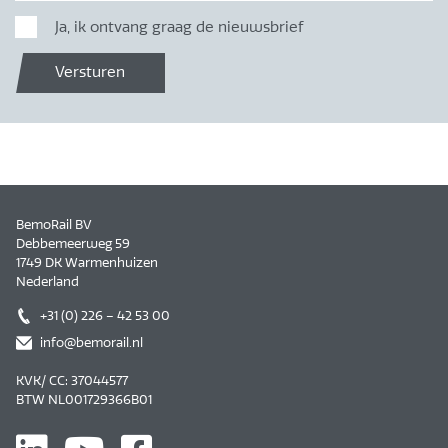
Ja, ik ontvang graag de nieuwsbrief
Versturen
BemoRail BV
Debbemeerweg 59
1749 DK Warmenhuizen
Nederland
+31 (0) 226 – 42 53 00
info@bemorail.nl
KVK/ CC: 37044577
BTW NL001729366B01