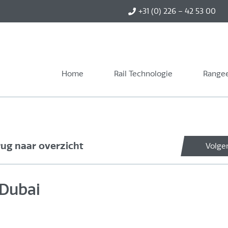
+31 (0) 226 – 42 53 00
Home
Rail Technologie
Rangee
rug naar overzicht
Volge
 Dubai