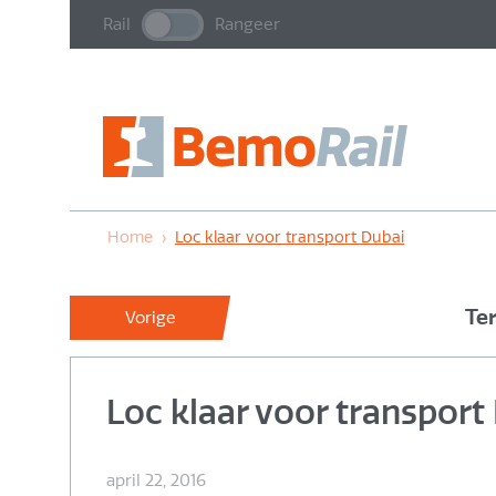
Rail
Rangeer
Home
›
Loc klaar voor transport Dubai
Te
Vorige
Loc klaar voor transport
april 22, 2016