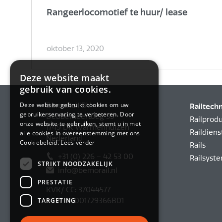
Rangeerlocomotief te huur/ lease
oktober 13, 2020
Deze website maakt
gebruik van cookies.
Deze website gebruikt cookies om uw
BemoRail BV
Railtech
gebruikerservaring te verbeteren. Door
Debbemeerweg 59
Railprod
onze website te gebruiken, stemt u in met
1749 DK Warmenhuizen
Raildiens
alle cookies in overeenstemming met ons
Nederland
Cookiebeleid.
Lees verder
Rails
+31 (0) 226 – 42 53 00
Railsyst
STRIKT NOODZAKELIJK
info@bemorail.nl
PRESTATIE
KVK/ CC: 37044577
TARGETING
BTW NL001729366B01