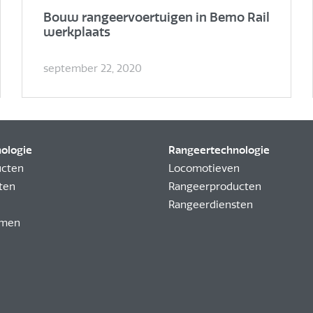
Bouw rangeervoertuigen in Bemo Rail
werkplaats
september 22, 2020
nologie
Rangeertechnologie
ucten
Locomotieven
ten
Rangeerproducten
Rangeerdiensten
emen