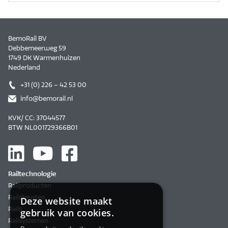
BemoRail BV
Debbemeerweg 59
1749 DK Warmenhuizen
Nederland
+31 (0) 226 – 42 53 00
info@bemorail.nl
KVK/ CC: 37044577
BTW NL001729366B01
Railtechnologie
Railproducten
Raildiensten
Deze website maakt
Rails
gebruik van cookies.
Railsystemen