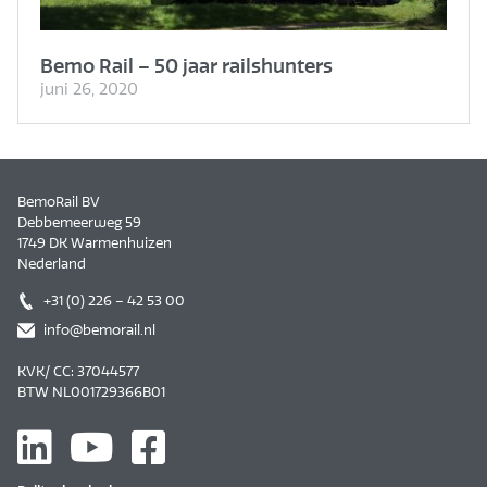
Bemo Rail – 50 jaar railshunters
juni 26, 2020
BemoRail BV
Debbemeerweg 59
1749 DK Warmenhuizen
Nederland
+31 (0) 226 – 42 53 00
info@bemorail.nl
KVK/ CC: 37044577
BTW NL001729366B01