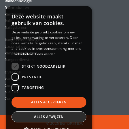
Railtechnologie
Railproducten
Raildiensten
Deze website maakt
Rails
gebruik van cookies.
Railsystemen
Deze website gebruikt cookies om uw
gebruikerservaring te verbeteren. Door
Rangeertechnologie
onze website te gebruiken, stemt u in met
Locomotieven
alle cookies in overeenstemming met ons
Rangeerproducten
Cookiebeleid.
Lees verder
Rangeerdiensten
STRIKT NOODZAKELIJK
Over ons
PRESTATIE
Vacatures
Certificering
TARGETING
Nieuws
Contact
ALLES ACCEPTEREN
ALLES AFWIJZEN
© 2026 BemoRail B.V.