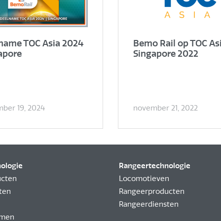
name TOC Asia 2024
Bemo Rail op TOC As
apore
Singapore 2022
ber 19, 2024
november 21, 2022
nologie
Rangeertechnologie
ucten
Locomotieven
ten
Rangeerproducten
Rangeerdiensten
emen