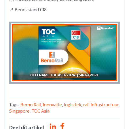
📍 Beurs stand C18
Tags:
Bemo Rail
,
innovatie
,
logistiek
,
rail infrastructuur
,
Singapore
,
TOC Asia
Deel dit artikel