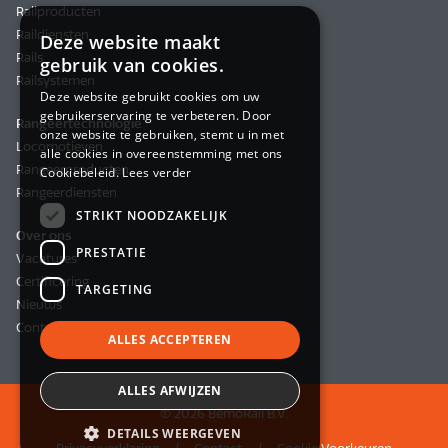
Railproducten
Raildiensten
Deze website maakt
Rails
gebruik van cookies.
Railsystemen
Deze website gebruikt cookies om uw
gebruikerservaring te verbeteren. Door
Rangeertechnologie
onze website te gebruiken, stemt u in met
Locomotieven
alle cookies in overeenstemming met ons
Rangeerproducten
Cookiebeleid.
Lees verder
Rangeerdiensten
STRIKT NOODZAKELIJK
Over ons
PRESTATIE
Vacatures
Certificering
TARGETING
Nieuws
Contact
ALLES ACCEPTEREN
ALLES AFWIJZEN
© 2026 BemoRail B.V.
DETAILS WEERGEVEN