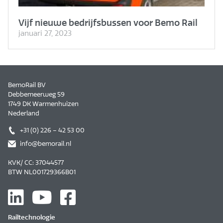
Vijf nieuwe bedrijfsbussen voor Bemo Rail
januari 27, 2023
BemoRail BV
Debbemeerweg 59
1749 DK Warmenhuizen
Nederland
+31 (0) 226 – 42 53 00
info@bemorail.nl
KVK/ CC: 37044577
BTW NL001729366B01
Railtechnologie