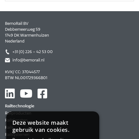
BemoRail BV
Debbemeerweg 59
1749 DK Warmenhuizen
Nederland
+31 (0) 226 – 42 53 00
info@bemorail.nl
KVK/ CC: 37044577
BTW NL001729366B01
Railtechnologie
Railproducten
Raildiensten
Deze website maakt
Rails
gebruik van cookies.
Railsystemen