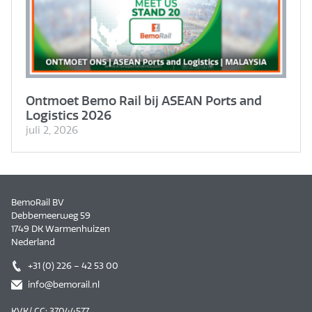
Ontmoet Bemo Rail bij ASEAN Ports and
Logistics 2026
juli 2, 2026
BemoRail BV
Debbemeerweg 59
1749 DK Warmenhuizen
Nederland
+31 (0) 226 – 42 53 00
info@bemorail.nl
KVK/ CC: 37044577