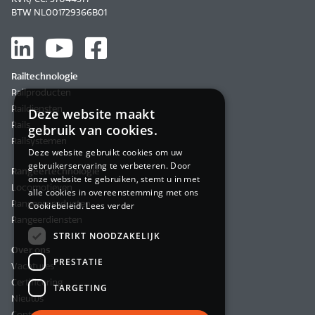
BTW NL001729366B01
Railtechnologie
Railproducten
Raildiensten
Deze website maakt
Rails
gebruik van cookies.
Railsystemen
Deze website gebruikt cookies om uw
gebruikerservaring te verbeteren. Door
Rangeertechnologie
onze website te gebruiken, stemt u in met
Locomotieven
alle cookies in overeenstemming met ons
Rangeerproducten
Cookiebeleid.
Lees verder
Rangeerdiensten
STRIKT NOODZAKELIJK
Over ons
PRESTATIE
Vacatures
Certificering
TARGETING
Nieuws
Contact