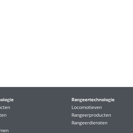
nologie
Rangeertechnologie
ucten
Locomotieven
ten
Rangeerproducten
Rangeerdiensten
emen