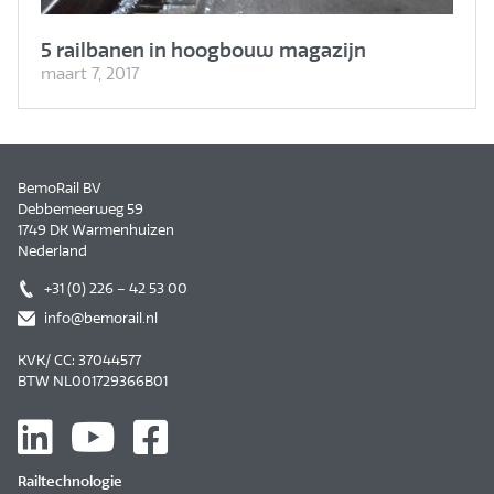
5 railbanen in hoogbouw magazijn
maart 7, 2017
BemoRail BV
Debbemeerweg 59
1749 DK Warmenhuizen
Nederland
+31 (0) 226 – 42 53 00
info@bemorail.nl
KVK/ CC: 37044577
BTW NL001729366B01
Railtechnologie