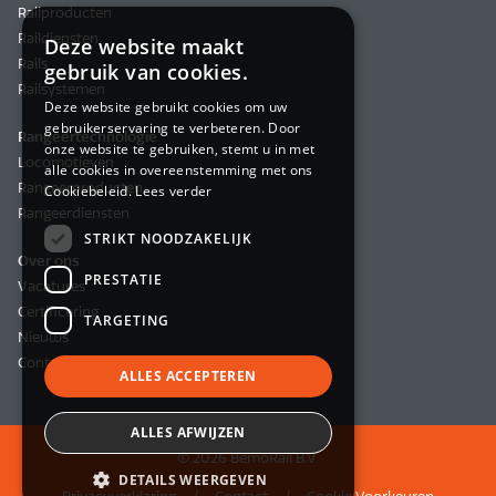
Railproducten
Raildiensten
Deze website maakt
Rails
gebruik van cookies.
Railsystemen
Deze website gebruikt cookies om uw
gebruikerservaring te verbeteren. Door
Rangeertechnologie
onze website te gebruiken, stemt u in met
Locomotieven
alle cookies in overeenstemming met ons
Rangeerproducten
Cookiebeleid.
Lees verder
Rangeerdiensten
STRIKT NOODZAKELIJK
Over ons
PRESTATIE
Vacatures
Certificering
TARGETING
Nieuws
Contact
ALLES ACCEPTEREN
ALLES AFWIJZEN
© 2026 BemoRail B.V.
DETAILS WEERGEVEN