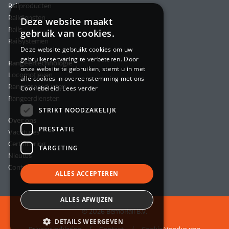
Railproducten
Raildiensten
Deze website maakt
Rails
gebruik van cookies.
Railsystemen
Deze website gebruikt cookies om uw
gebruikerservaring te verbeteren. Door
Rangeertechnologie
onze website te gebruiken, stemt u in met
Locomotieven
alle cookies in overeenstemming met ons
Rangeerproducten
Cookiebeleid.
Lees verder
Rangeerdiensten
STRIKT NOODZAKELIJK
Over ons
PRESTATIE
Vacatures
Certificering
TARGETING
Nieuws
Contact
ALLES ACCEPTEREN
ALLES AFWIJZEN
© 2026 BemoRail B.V.
DETAILS WEERGEVEN