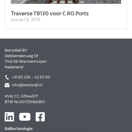
Traverse TB130 voor C.RO Ports
januari 8, 2019
BemoRail BV
Debbemeerweg 59
1749 DK Warmenhuizen
Nederland
+31 (0) 226 – 42 53 00
info@bemorail.nl
KVK/ CC: 37044577
BTW NL001729366B01
Railtechnologie