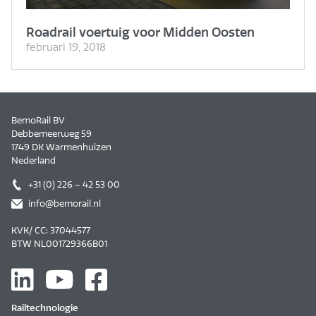
Road­rail voertuig voor Midden Oosten
februari 19, 2018
BemoRail BV
Debbemeerweg 59
1749 DK Warmenhuizen
Nederland
+31 (0) 226 – 42 53 00
info@bemorail.nl
KVK/ CC: 37044577
BTW NL001729366B01
Railtechnologie