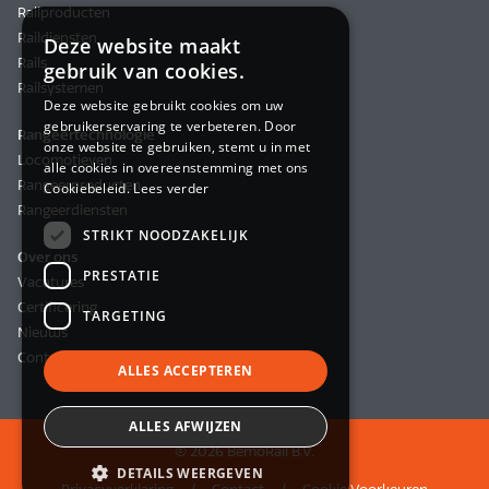
Railproducten
Raildiensten
Deze website maakt
Rails
gebruik van cookies.
Railsystemen
Deze website gebruikt cookies om uw
gebruikerservaring te verbeteren. Door
Rangeertechnologie
onze website te gebruiken, stemt u in met
Locomotieven
alle cookies in overeenstemming met ons
Rangeerproducten
Cookiebeleid.
Lees verder
Rangeerdiensten
STRIKT NOODZAKELIJK
Over ons
PRESTATIE
Vacatures
Certificering
TARGETING
Nieuws
Contact
ALLES ACCEPTEREN
ALLES AFWIJZEN
© 2026 BemoRail B.V.
DETAILS WEERGEVEN