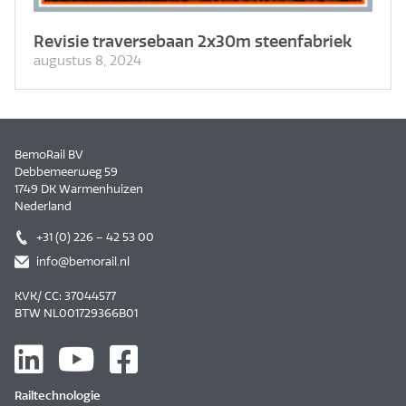
Revisie traversebaan 2x30m steenfabriek
augustus 8, 2024
BemoRail BV
Debbemeerweg 59
1749 DK Warmenhuizen
Nederland
+31 (0) 226 – 42 53 00
info@bemorail.nl
KVK/ CC: 37044577
BTW NL001729366B01
Railtechnologie