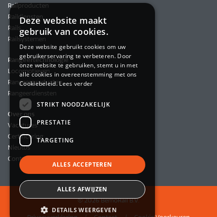
Railproducten
Raildiensten
Deze website maakt
Rails
gebruik van cookies.
Railsystemen
Deze website gebruikt cookies om uw
gebruikerservaring te verbeteren. Door
Rangeertechnologie
onze website te gebruiken, stemt u in met
Locomotieven
alle cookies in overeenstemming met ons
Rangeerproducten
Cookiebeleid.
Lees verder
Rangeerdiensten
STRIKT NOODZAKELIJK
Over ons
PRESTATIE
Vacatures
Certificering
TARGETING
Nieuws
Contact
ALLES ACCEPTEREN
ALLES AFWIJZEN
© 2026 BemoRail B.V.
DETAILS WEERGEVEN