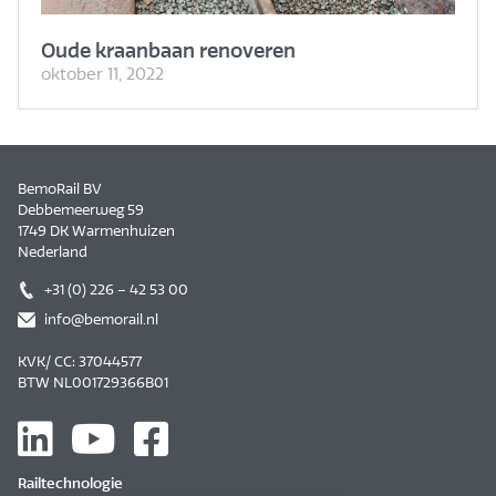
Oude kraanbaan renoveren
oktober 11, 2022
BemoRail BV
Debbemeerweg 59
1749 DK Warmenhuizen
Nederland
+31 (0) 226 – 42 53 00
info@bemorail.nl
KVK/ CC: 37044577
BTW NL001729366B01
Railtechnologie