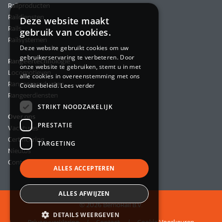
Railproducten
Raildiensten
Deze website maakt
Rails
gebruik van cookies.
Railsystemen
Deze website gebruikt cookies om uw
gebruikerservaring te verbeteren. Door
Rangeertechnologie
onze website te gebruiken, stemt u in met
Locomotieven
alle cookies in overeenstemming met ons
Rangeerproducten
Cookiebeleid.
Lees verder
Rangeerdiensten
STRIKT NOODZAKELIJK
Over ons
PRESTATIE
Vacatures
Certificering
TARGETING
Nieuws
Contact
ALLES ACCEPTEREN
ALLES AFWIJZEN
© 2026 BemoRail B.V.
DETAILS WEERGEVEN