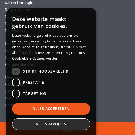
Railtechnologie
Railproducten
Raildiensten
Deze website maakt
Rails
gebruik van cookies.
Railsystemen
Deze website gebruikt cookies om uw
gebruikerservaring te verbeteren. Door
Rangeertechnologie
onze website te gebruiken, stemt u in met
Locomotieven
alle cookies in overeenstemming met ons
Rangeerproducten
Cookiebeleid.
Lees verder
Rangeerdiensten
STRIKT NOODZAKELIJK
Over ons
PRESTATIE
Vacatures
Certificering
TARGETING
Nieuws
Contact
ALLES ACCEPTEREN
ALLES AFWIJZEN
© 2026 BemoRail B.V.