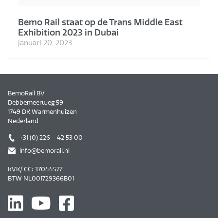
Bemo Rail staat op de Trans Middle East
Exhibition 2023 in Dubai
januari 20, 2023
BemoRail BV
Debbemeerweg 59
1749 DK Warmenhuizen
Nederland
+31 (0) 226 – 42 53 00
info@bemorail.nl
KVK/ CC: 37044577
BTW NL001729366B01