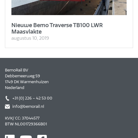
Nieuwe Bemo Traverse TB100 LWR
Maasvlakte
augustus 10, 2019
BemoRail BV
Debbemeerweg 59
1749 DK Warmenhuizen
Nederland
+31 (0) 226 – 42 53 00
info@bemorail.nl
KVK/ CC: 37044577
BTW NL001729366B01