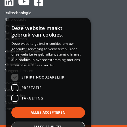
Railtechnologie
Railproducten
Raildiensten
Deze website maakt
Rails
gebruik van cookies.
Railsystemen
Deze website gebruikt cookies om uw
gebruikerservaring te verbeteren. Door
Rangeertechnologie
onze website te gebruiken, stemt u in met
Locomotieven
alle cookies in overeenstemming met ons
Rangeerproducten
Cookiebeleid.
Lees verder
Rangeerdiensten
STRIKT NOODZAKELIJK
Over ons
PRESTATIE
Vacatures
Certificering
TARGETING
Nieuws
Contact
ALLES ACCEPTEREN
ALLES AFWIJZEN