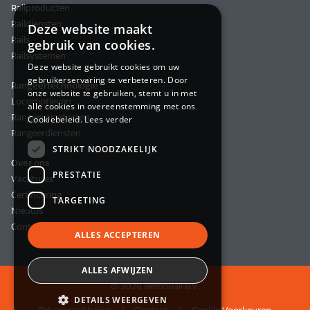
Railproducten
Raildiensten
Deze website maakt
Rails
gebruik van cookies.
Railsystemen
Deze website gebruikt cookies om uw
gebruikerservaring te verbeteren. Door
Rangeertechnologie
onze website te gebruiken, stemt u in met
Locomotieven
alle cookies in overeenstemming met ons
Rangeerproducten
Cookiebeleid.
Lees verder
Rangeerdiensten
STRIKT NOODZAKELIJK
Over ons
PRESTATIE
Vacatures
Certificering
TARGETING
Nieuws
Contact
ALLES ACCEPTEREN
ALLES AFWIJZEN
© 2026 BemoRail B.V.
DETAILS WEERGEVEN