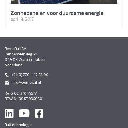
Zonnepanelen voor duurzame energie
april 4, 2017
BemoRail BV
Debbemeerweg 59
1749 DK Warmenhuizen
Nederland
+31 (0) 226 – 42 53 00
info@bemorail.nl
KVK/ CC: 37044577
BTW NL001729366B01
Railtechnologie