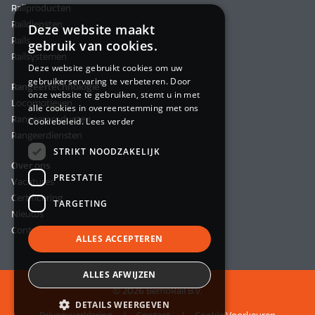
Railproducten
Raildiensten
Deze website maakt
Rails
gebruik van cookies.
Railsystemen
Deze website gebruikt cookies om uw
gebruikerservaring te verbeteren. Door
Rangeertechnologie
onze website te gebruiken, stemt u in met
Locomotieven
alle cookies in overeenstemming met ons
Rangeerproducten
Cookiebeleid.
Lees verder
Rangeerdiensten
STRIKT NOODZAKELIJK
Over ons
PRESTATIE
Vacatures
Certificering
TARGETING
Nieuws
Contact
ALLES ACCEPTEREN
ALLES AFWIJZEN
© 2026 BemoRail B.V.
DETAILS WEERGEVEN