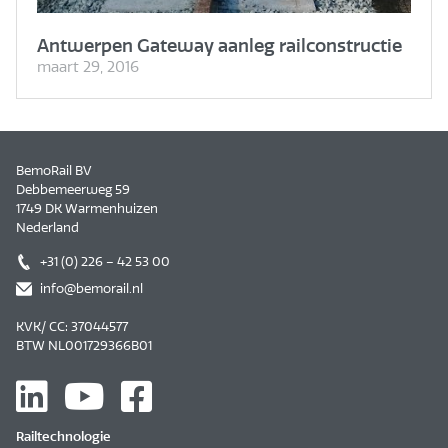
Antwerpen Gateway aanleg railconstructie
maart 29, 2016
BemoRail BV
Debbemeerweg 59
1749 DK Warmenhuizen
Nederland
+31 (0) 226 – 42 53 00
info@bemorail.nl
KVK/ CC: 37044577
BTW NL001729366B01
Railtechnologie