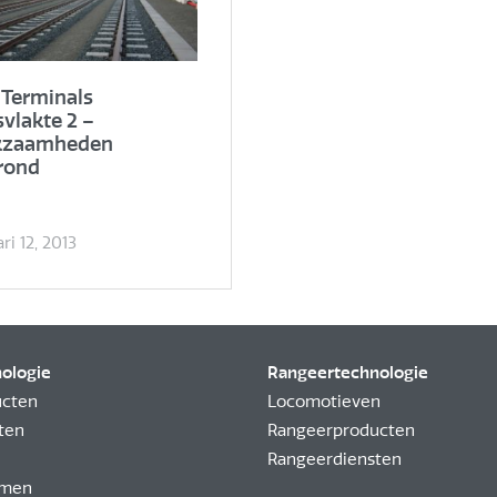
Terminals
vlakte 2 –
kzaamheden
rond
ri 12, 2013
nologie
Rangeertechnologie
ucten
Locomotieven
ten
Rangeerproducten
Rangeerdiensten
emen