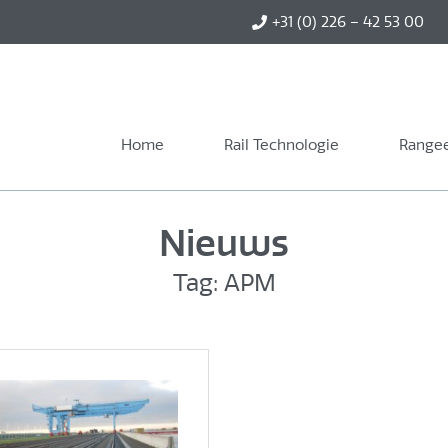
+31 (0) 226 – 42 53 00
Home
Rail Technologie
Rangee
Nieuws
Tag: APM