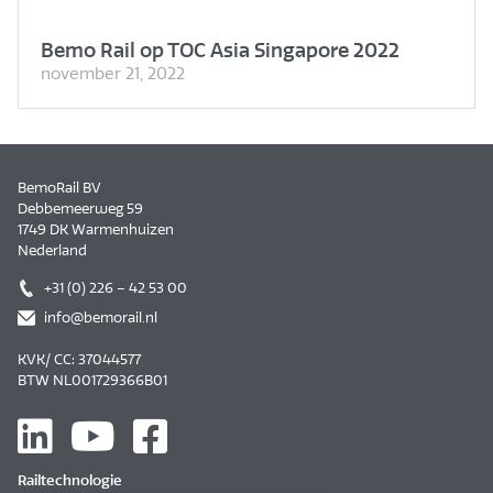
Bemo Rail op TOC Asia Singapore 2022
november 21, 2022
BemoRail BV
Debbemeerweg 59
1749 DK Warmenhuizen
Nederland
+31 (0) 226 – 42 53 00
info@bemorail.nl
KVK/ CC: 37044577
BTW NL001729366B01
Railtechnologie