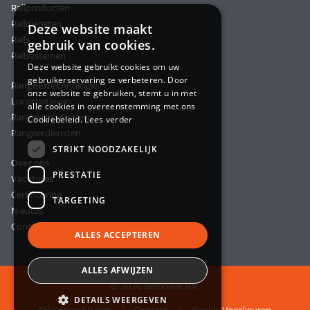
Railproducten
Raildiensten
Deze website maakt
Rails
gebruik van cookies.
Railsystemen
Deze website gebruikt cookies om uw
gebruikerservaring te verbeteren. Door
Rangeertechnologie
onze website te gebruiken, stemt u in met
Locomotieven
alle cookies in overeenstemming met ons
Rangeerproducten
Cookiebeleid.
Lees verder
Rangeerdiensten
STRIKT NOODZAKELIJK
Over ons
PRESTATIE
Vacatures
Certificering
TARGETING
Nieuws
Contact
ALLES ACCEPTEREN
ALLES AFWIJZEN
© 2026 BemoRail B.V.
DETAILS WEERGEVEN