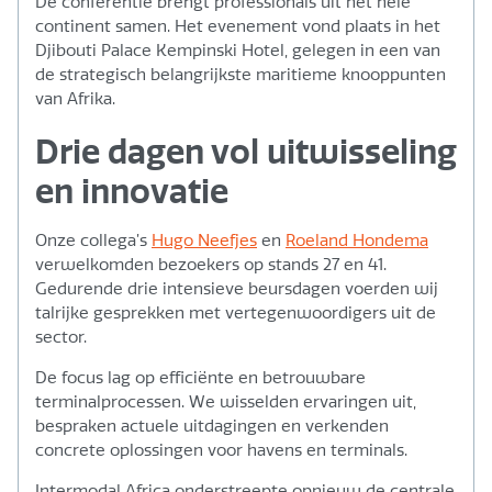
De conferentie brengt professionals uit het hele
continent samen. Het evenement vond plaats in het
Djibouti Palace Kempinski Hotel, gelegen in een van
de strategisch belangrijkste maritieme knooppunten
van Afrika.
Drie dagen vol uitwisseling
en innovatie
Onze collega’s
Hugo Neefjes
en
Roeland Hondema
verwelkomden bezoekers op stands 27 en 41.
Gedurende drie intensieve beursdagen voerden wij
talrijke gesprekken met vertegenwoordigers uit de
sector.
De focus lag op efficiënte en betrouwbare
terminalprocessen. We wisselden ervaringen uit,
bespraken actuele uitdagingen en verkenden
concrete oplossingen voor havens en terminals.
Intermodal Africa onderstreepte opnieuw de centrale