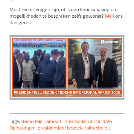
Mochten er vragen zijn, of is een kennismaking om
mogelijkheden te bespreken zelfs gewenst?
Mail
ons
dan gerust!
Tags:
Bemo Rail
,
Djibouti
,
Intermodal Africa 2026
,
Oplossingen
,
presidentieel bezoek
,
railtechniek
,