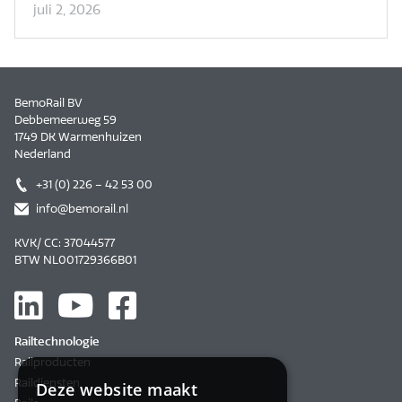
juli 2, 2026
BemoRail BV
Debbemeerweg 59
1749 DK Warmenhuizen
Nederland
+31 (0) 226 – 42 53 00
info@bemorail.nl
KVK/ CC: 37044577
BTW NL001729366B01
Railtechnologie
Railproducten
Raildiensten
Deze website maakt