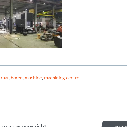
traat
,
boren
,
machine
,
machining centre
rug naar overzicht
Volge