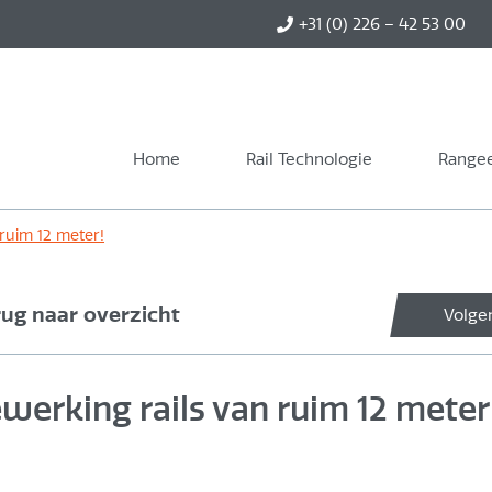
+31 (0) 226 – 42 53 00
Home
Rail Technologie
Rangee
ruim 12 meter!
rug naar overzicht
Volge
erking rails van ruim 12 meter