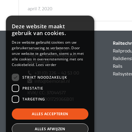
april 7, 2020
Deze website maakt
gebruik van cookies.
Deze website gebruikt cookies om uw
BemoRail BV
Railtech
gebruikerservaring te verbeteren. Door
Debbemeerweg 59
Railprod
onze website te gebruiken, stemt u in met
1749 DK Warmenhuizen
Raildiens
alle cookies in overeenstemming met ons
Nederland
Cookiebeleid.
Lees verder
Rails
+31 (0) 226 – 42 53 00
Railsyst
STRIKT NOODZAKELIJK
info@bemorail.nl
PRESTATIE
KVK/ CC: 37044577
TARGETING
BTW NL001729366B01
ALLES ACCEPTEREN
ALLES AFWIJZEN