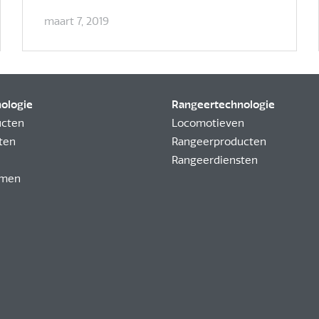
maart 7, 2019
nologie
Rangeertechnologie
ucten
Locomotieven
ten
Rangeerproducten
Rangeerdiensten
emen