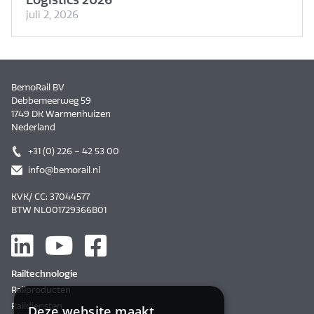
juli 2, 2026
BemoRail BV
Debbemeerweg 59
1749 DK Warmenhuizen
Nederland
+31 (0) 226 – 42 53 00
info@bemorail.nl
KVK/ CC: 37044577
BTW NL001729366B01
Railtechnologie
Railproducten
Raildiensten
Deze website maakt